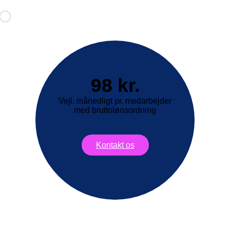
98 kr.
Vejl. månedligt pr. medarbejder
med bruttolønsordning
Kontakt os