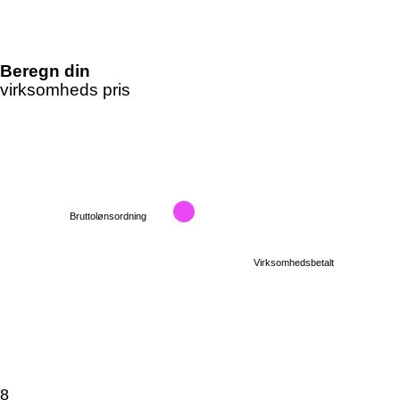
Beregn din
virksomheds pris
Vælg finansiering
Bruttolønsordning
Virksomhedsbetalt
Antal behandlinger pr. år
8