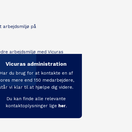
t arbejdsmiljø på
Vicuras administration
Har du brug for at kontakte en af
vores mere end 150 medarbejdere,
står vi klar til at hjælpe dig videre.
Du kan finde alle relevante
kontaktoplysninger lige
her
.