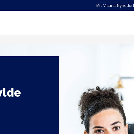
Mit Vicuras
Nyheder
ylde