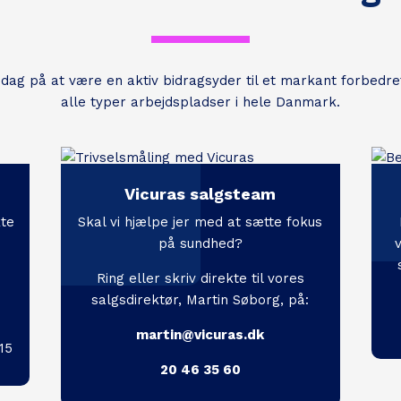
 dag på at være en aktiv bidragsyder til et markant forbedre
alle typer arbejdspladser i hele Danmark.
Vicuras salgsteam
kte
Skal vi hjælpe jer med at sætte fokus
på sundhed?
Ring eller skriv direkte til vores
salgsdirektør, Martin Søborg, på:
martin@vicuras.dk
15
20 46 35 60