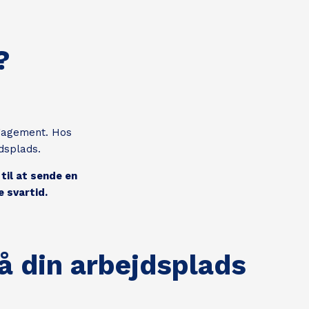
?
ngagement. Hos
jdsplads.
til at sende en
 svartid.
å din arbejdsplads