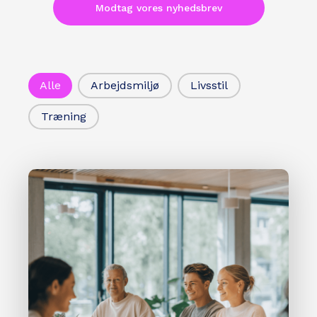
Modtag vores nyhedsbrev
Artikel filter
Alle
Arbejdsmiljø
Livsstil
Træning