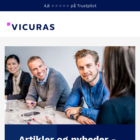
4,8
★★★★★
på Trustpilot
Artikler og nyheder -