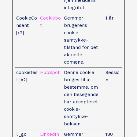
hjemmesidens
integritet.
CookieCo
Cookiebo
Gemmer
1 år
nsent
t
brugerens
[x2]
cookie-
samtykke-
tilstand for det
aktuelle
domæne.
cookietes
HubSpot
Denne cookie
Sessio
t [x2]
bruges til at
n
bestemme, om
den besøgende
har accepteret
cookie-
samtykke-
boksen.
li_gc
LinkedIn
Gemmer
180