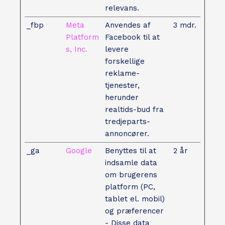
relevans.
_fbp
Meta
Anvendes af
3 mdr.
Platform
Facebook til at
s, Inc.
levere
forskellige
reklame-
tjenester,
herunder
realtids-bud fra
tredjeparts-
annoncører.
_ga
Google
Benyttes til at
2 år
indsamle data
om brugerens
platform (PC,
tablet el. mobil)
og præferencer
- Disse data