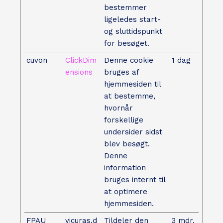
bestemmer
ligeledes start-
og sluttidspunkt
for besøget.
cuvon
ClickDim
Denne cookie
1 dag
ensions
bruges af
hjemmesiden til
at bestemme,
hvornår
forskellige
undersider sidst
blev besøgt.
Denne
information
bruges internt til
at optimere
hjemmesiden.
FPAU
vicuras.d
Tildeler den
3 mdr.