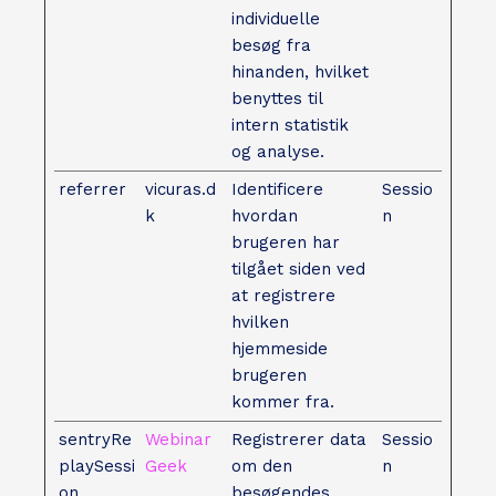
individuelle
besøg fra
hinanden, hvilket
benyttes til
intern statistik
og analyse.
referrer
vicuras.d
Identificere
Sessio
k
hvordan
n
brugeren har
tilgået siden ved
at registrere
hvilken
hjemmeside
brugeren
kommer fra.
sentryRe
Webinar
Registrerer data
Sessio
playSessi
Geek
om den
n
on
besøgendes