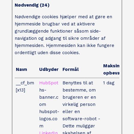
Nødvendig (24)
Nødvendige cookies hjælper med at gøre en
hjemmeside brugbar ved at aktivere
grundlæggende funktioner såsom side-
navigation og adgang til sikre områder af
hjemmesiden. Hjemmesiden kan ikke fungere
ordentligt uden disse cookies.
Maksimal
Navn
Udbyder
Formål
opbevaringst
__cf_bm
HubSpot
Benyttes til at
1 dag
[x13]
hs-
bestemme, om
banner.c
brugeren er en
om
virkelig person
hubspot-
eller en
logos.co
software-robot -
m
Dette muliggør
LinkedIn
skabelsen af