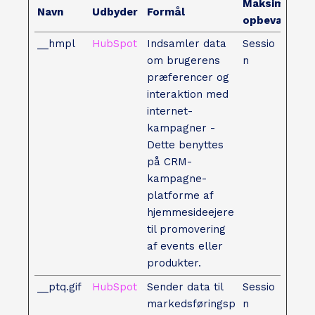
Maksimal
Navn
Udbyder
Formål
opbevaringst
__hmpl
HubSpot
Indsamler data
Sessio
om brugerens
n
præferencer og
interaktion med
internet-
kampagner -
Dette benyttes
på CRM-
kampagne-
platforme af
hjemmesideejere
til promovering
af events eller
produkter.
__ptq.gif
HubSpot
Sender data til
Sessio
markedsføringsp
n