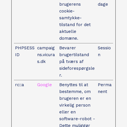
brugerens
dage
cookie-
samtykke-
tilstand for det
aktuelle
domæne.
PHPSESS
campaig
Bevarer
Sessio
ID
ns.vicura
brugertilstand
n
s.dk
på tværs af
sideforespørgsle
r.
rc::a
Google
Benyttes til at
Perma
bestemme, om
nent
brugeren er en
virkelig person
eller en
software-robot -
Dette muliggør