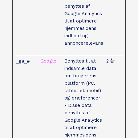
benyttes af
Google Analytics
til at optimere
hjemmesidens
indhold og
annoncerelevans
.
_ga_#
Google
Benyttes til at
2 år
indsamle data
om brugerens
platform (PC,
tablet el. mobil)
og præferencer
- Disse data
benyttes af
Google Analytics
til at optimere
hjemmesidens