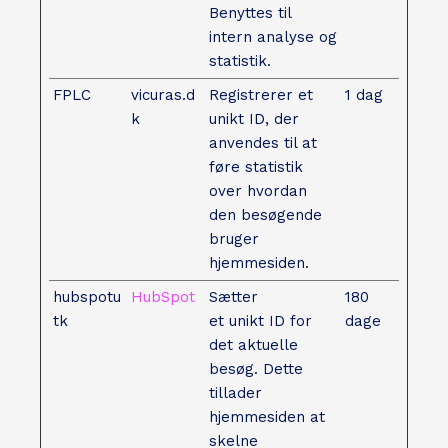
Benyttes til
intern analyse og
statistik.
FPLC
vicuras.d
Registrerer et
1 dag
k
unikt ID, der
anvendes til at
føre statistik
over hvordan
den besøgende
bruger
hjemmesiden.
hubspotu
HubSpot
Sætter
180
tk
et unikt ID for
dage
det aktuelle
besøg. Dette
tillader
hjemmesiden at
skelne