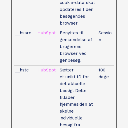
cookie-data skal
opdateres I den
besøgendes
browser.
__hssrc
HubSpot
Benyttes til
Sessio
genkendelse af
n
brugerens
browser ved
genbesøg.
__hstc
HubSpot
Sætter
180
et unikt ID for
dage
det aktuelle
besøg. Dette
tillader
hjemmesiden at
skelne
individuelle
besøg fra