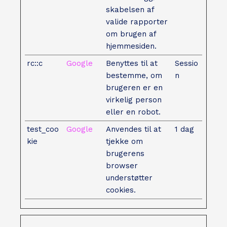
skabelsen af
valide rapporter
om brugen af
hjemmesiden.
rc::c
Google
Benyttes til at
Sessio
bestemme, om
n
brugeren er en
virkelig person
eller en robot.
test_coo
Google
Anvendes til at
1 dag
kie
tjekke om
brugerens
browser
understøtter
cookies.