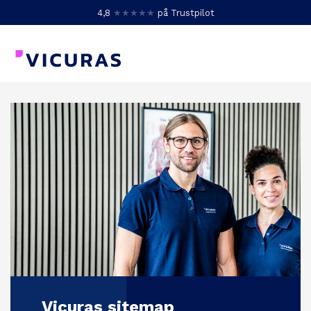
4,8
★★★★★
på Trustpilot
Vicuras sitemap