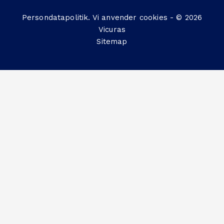
Persondatapolitik
. Vi anvender
cookies
- © 2026
Vicuras
Sitemap