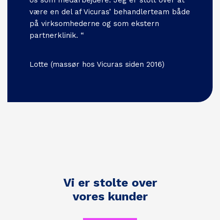
os som medarbejdere. Jeg er stolt over at
være en del af Vicuras’ behandlerteam både
på virksomhederne og som ekstern
partnerklinik. “
Lotte (massør hos Vicuras siden 2016)
Vi er stolte over
vores kunder