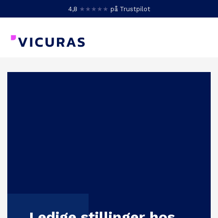
4,8
★★★★★
på Trustpilot
Ledige stillinger hos