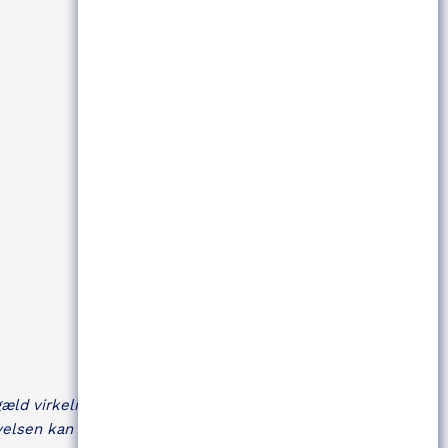
æld virkelig
velsen kan