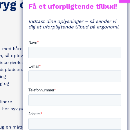
ryg og
Indtast dine oplysninger – så sender vi
dig et uforpligtende tilbud på ergonomi.
 med hårdt fysisk
m, så oplever
iske øvelser er
jdspladsen.
ing
yg og
lindre
r her syv øvelser,
rug en måtte, så