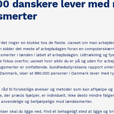
0 danskere lever med 
smerter
det ringer en klokke hos de fleste. Uanset om man arbejder
an sidder det meste af arbejdsdagen foran en computerskær
merter i lænden i løbet af arbejdsdagen. Udtrækning og fys
e fokus overfor, uanset hvor aktiv du er på og uden for arbe
gsmerter er omfattende. Sundhedsstyrelsens rapport omkr
Danmark, viser at 880.000 personer i Danmark lever med r
råd til forskellige øvelser og metoder som kan afhjælpe og 
, der præcis hjælper, er individuelt. Ikke desto mindre følge
er anvendelige og behjælpelige mod lændesmerter.
lser skal du ligge ned. Find et behageligt sted at ligge og b