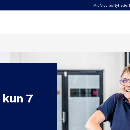
Mit Vicuras
Nyheder
 kun 7