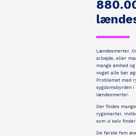
880.00
lænde
Lændesmerter. Or
arbejde, eller m
mange ømhed og s
noget alle bør øg
Problemet med ry
sygdomsbyrden i 
lændesmerter.
Der findes mange 
rygsmerter. Hvilke
som vi selv find
De første fem øve