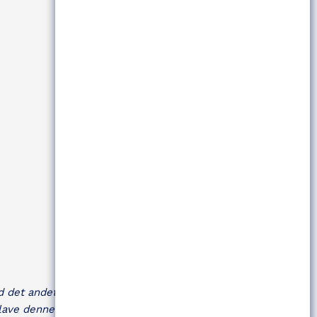
d det andet ben.
 lave denne