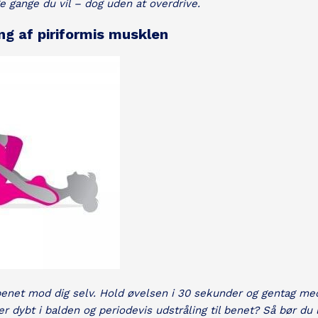
 gange du vil – dog uden at overdrive.
ng af piriformis musklen
benet mod dig selv. Hold øvelsen i 30 sekunder og gentag me
r dybt i balden og periodevis udstråling til benet? Så bør du