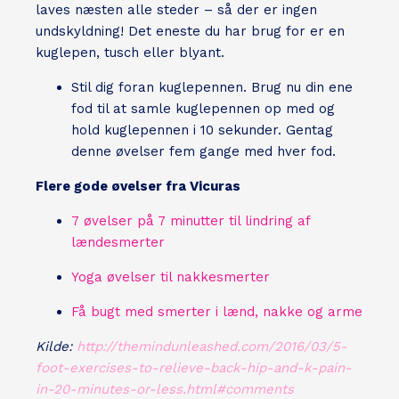
laves næsten alle steder – så der er ingen
undskyldning! Det eneste du har brug for er en
kuglepen, tusch eller blyant.
Stil dig foran kuglepennen. Brug nu din ene
fod til at samle kuglepennen op med og
hold kuglepennen i 10 sekunder. Gentag
denne øvelser fem gange med hver fod.
Flere gode øvelser fra Vicuras
7 øvelser på 7 minutter til lindring af
lændesmerter
Yoga øvelser til nakkesmerter
Få bugt med smerter i lænd, nakke og arme
Kilde:
http://themindunleashed.com/2016/03/5-
foot-exercises-to-relieve-back-hip-and-k-pain-
in-20-minutes-or-less.html#comments