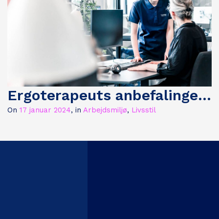
Ergoterapeuts anbefalinger til den ergonomiske arbejdsstation
on
17 januar 2024
,
in
Arbejdsmiljø
,
Livsstil