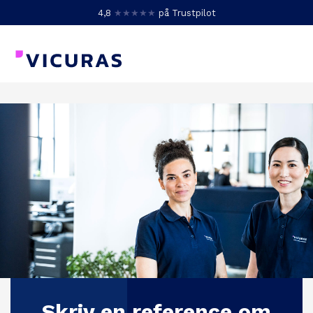
4,8
★★★★★
på Trustpilot
Skriv en reference om